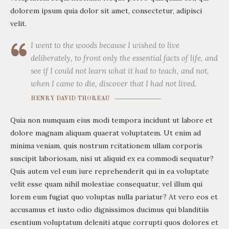
dolorem ipsum quia dolor sit amet, consectetur, adipisci
velit.
I went to the woods because I wished to live
deliberately, to front only the essential facts of life, and
see if I could not learn what it had to teach, and not,
when I came to die, discover that I had not lived.
HENRY DAVID THOREAU
Quia non numquam eius modi tempora incidunt ut labore et
dolore magnam aliquam quaerat voluptatem. Ut enim ad
minima veniam, quis nostrum rcitationem ullam corporis
suscipit laboriosam, nisi ut aliquid ex ea commodi sequatur?
Quis autem vel eum iure reprehenderit qui in ea voluptate
velit esse quam nihil molestiae consequatur, vel illum qui
lorem eum fugiat quo voluptas nulla pariatur? At vero eos et
accusamus et iusto odio dignissimos ducimus qui blanditiis
esentium voluptatum deleniti atque corrupti quos dolores et