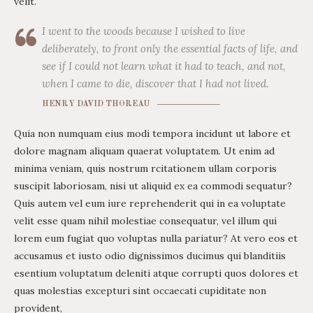
velit.
I went to the woods because I wished to live
deliberately, to front only the essential facts of life, and
see if I could not learn what it had to teach, and not,
when I came to die, discover that I had not lived.
HENRY DAVID THOREAU
Quia non numquam eius modi tempora incidunt ut labore et
dolore magnam aliquam quaerat voluptatem. Ut enim ad
minima veniam, quis nostrum rcitationem ullam corporis
suscipit laboriosam, nisi ut aliquid ex ea commodi sequatur?
Quis autem vel eum iure reprehenderit qui in ea voluptate
velit esse quam nihil molestiae consequatur, vel illum qui
lorem eum fugiat quo voluptas nulla pariatur? At vero eos et
accusamus et iusto odio dignissimos ducimus qui blanditiis
esentium voluptatum deleniti atque corrupti quos dolores et
quas molestias excepturi sint occaecati cupiditate non
provident,