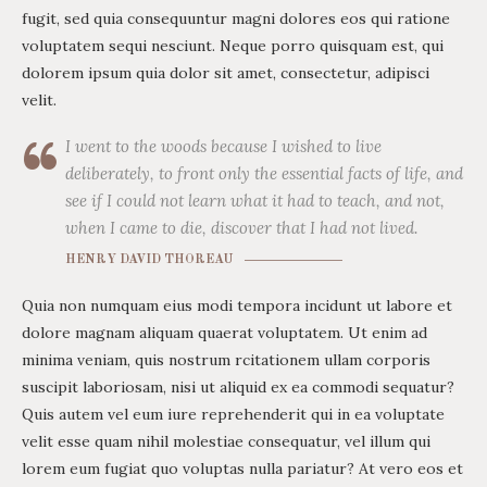
fugit, sed quia consequuntur magni dolores eos qui ratione
voluptatem sequi nesciunt. Neque porro quisquam est, qui
dolorem ipsum quia dolor sit amet, consectetur, adipisci
velit.
I went to the woods because I wished to live
deliberately, to front only the essential facts of life, and
see if I could not learn what it had to teach, and not,
when I came to die, discover that I had not lived.
HENRY DAVID THOREAU
Quia non numquam eius modi tempora incidunt ut labore et
dolore magnam aliquam quaerat voluptatem. Ut enim ad
minima veniam, quis nostrum rcitationem ullam corporis
suscipit laboriosam, nisi ut aliquid ex ea commodi sequatur?
Quis autem vel eum iure reprehenderit qui in ea voluptate
velit esse quam nihil molestiae consequatur, vel illum qui
lorem eum fugiat quo voluptas nulla pariatur? At vero eos et