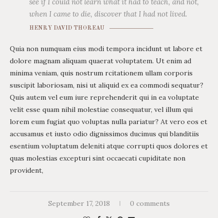
see if I could not learn what it had to teach, and not,
when I came to die, discover that I had not lived.
HENRY DAVID THOREAU
Quia non numquam eius modi tempora incidunt ut labore et
dolore magnam aliquam quaerat voluptatem. Ut enim ad
minima veniam, quis nostrum rcitationem ullam corporis
suscipit laboriosam, nisi ut aliquid ex ea commodi sequatur?
Quis autem vel eum iure reprehenderit qui in ea voluptate
velit esse quam nihil molestiae consequatur, vel illum qui
lorem eum fugiat quo voluptas nulla pariatur? At vero eos et
accusamus et iusto odio dignissimos ducimus qui blanditiis
esentium voluptatum deleniti atque corrupti quos dolores et
quas molestias excepturi sint occaecati cupiditate non
provident,
September 17, 2018
0 comments