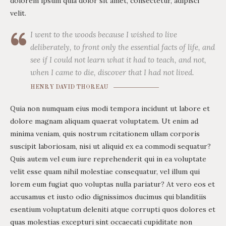
dolorem ipsum quia dolor sit amet, consectetur, adipisci
velit.
I went to the woods because I wished to live
deliberately, to front only the essential facts of life, and
see if I could not learn what it had to teach, and not,
when I came to die, discover that I had not lived.
HENRY DAVID THOREAU
Quia non numquam eius modi tempora incidunt ut labore et
dolore magnam aliquam quaerat voluptatem. Ut enim ad
minima veniam, quis nostrum rcitationem ullam corporis
suscipit laboriosam, nisi ut aliquid ex ea commodi sequatur?
Quis autem vel eum iure reprehenderit qui in ea voluptate
velit esse quam nihil molestiae consequatur, vel illum qui
lorem eum fugiat quo voluptas nulla pariatur? At vero eos et
accusamus et iusto odio dignissimos ducimus qui blanditiis
esentium voluptatum deleniti atque corrupti quos dolores et
quas molestias excepturi sint occaecati cupiditate non