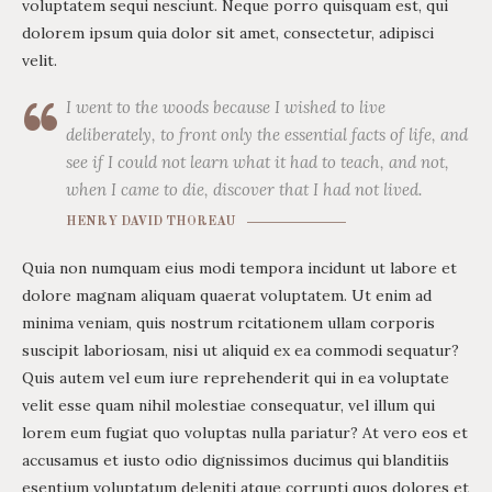
voluptatem sequi nesciunt. Neque porro quisquam est, qui
dolorem ipsum quia dolor sit amet, consectetur, adipisci
velit.
I went to the woods because I wished to live
deliberately, to front only the essential facts of life, and
see if I could not learn what it had to teach, and not,
when I came to die, discover that I had not lived.
HENRY DAVID THOREAU
Quia non numquam eius modi tempora incidunt ut labore et
dolore magnam aliquam quaerat voluptatem. Ut enim ad
minima veniam, quis nostrum rcitationem ullam corporis
suscipit laboriosam, nisi ut aliquid ex ea commodi sequatur?
Quis autem vel eum iure reprehenderit qui in ea voluptate
velit esse quam nihil molestiae consequatur, vel illum qui
lorem eum fugiat quo voluptas nulla pariatur? At vero eos et
accusamus et iusto odio dignissimos ducimus qui blanditiis
esentium voluptatum deleniti atque corrupti quos dolores et