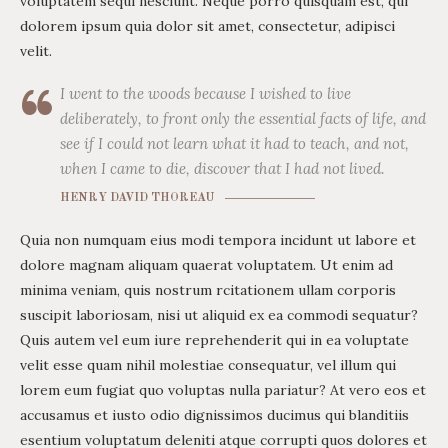
voluptatem sequi nesciunt. Neque porro quisquam est, qui
dolorem ipsum quia dolor sit amet, consectetur, adipisci
velit.
I went to the woods because I wished to live
deliberately, to front only the essential facts of life, and
see if I could not learn what it had to teach, and not,
when I came to die, discover that I had not lived.
HENRY DAVID THOREAU
Quia non numquam eius modi tempora incidunt ut labore et
dolore magnam aliquam quaerat voluptatem. Ut enim ad
minima veniam, quis nostrum rcitationem ullam corporis
suscipit laboriosam, nisi ut aliquid ex ea commodi sequatur?
Quis autem vel eum iure reprehenderit qui in ea voluptate
velit esse quam nihil molestiae consequatur, vel illum qui
lorem eum fugiat quo voluptas nulla pariatur? At vero eos et
accusamus et iusto odio dignissimos ducimus qui blanditiis
esentium voluptatum deleniti atque corrupti quos dolores et