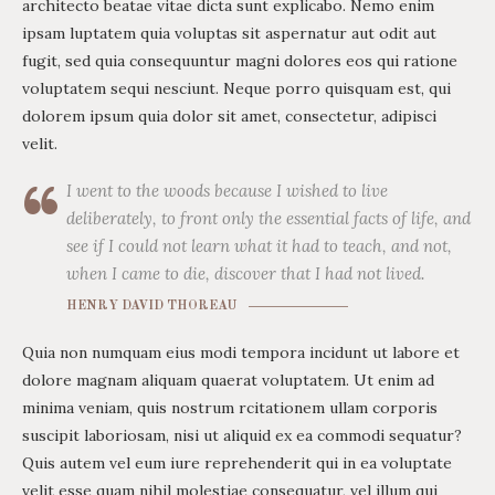
architecto beatae vitae dicta sunt explicabo. Nemo enim
ipsam luptatem quia voluptas sit aspernatur aut odit aut
fugit, sed quia consequuntur magni dolores eos qui ratione
voluptatem sequi nesciunt. Neque porro quisquam est, qui
dolorem ipsum quia dolor sit amet, consectetur, adipisci
velit.
I went to the woods because I wished to live
deliberately, to front only the essential facts of life, and
see if I could not learn what it had to teach, and not,
when I came to die, discover that I had not lived.
HENRY DAVID THOREAU
Quia non numquam eius modi tempora incidunt ut labore et
dolore magnam aliquam quaerat voluptatem. Ut enim ad
minima veniam, quis nostrum rcitationem ullam corporis
suscipit laboriosam, nisi ut aliquid ex ea commodi sequatur?
Quis autem vel eum iure reprehenderit qui in ea voluptate
velit esse quam nihil molestiae consequatur, vel illum qui