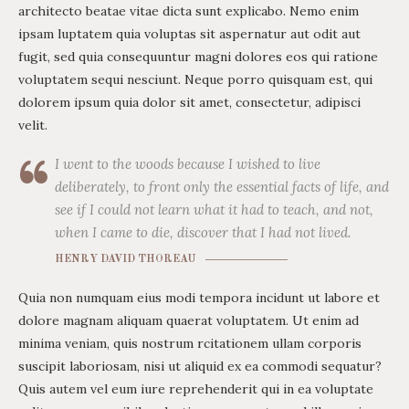
architecto beatae vitae dicta sunt explicabo. Nemo enim
ipsam luptatem quia voluptas sit aspernatur aut odit aut
fugit, sed quia consequuntur magni dolores eos qui ratione
voluptatem sequi nesciunt. Neque porro quisquam est, qui
dolorem ipsum quia dolor sit amet, consectetur, adipisci
velit.
I went to the woods because I wished to live
deliberately, to front only the essential facts of life, and
see if I could not learn what it had to teach, and not,
when I came to die, discover that I had not lived.
HENRY DAVID THOREAU
Quia non numquam eius modi tempora incidunt ut labore et
dolore magnam aliquam quaerat voluptatem. Ut enim ad
minima veniam, quis nostrum rcitationem ullam corporis
suscipit laboriosam, nisi ut aliquid ex ea commodi sequatur?
Quis autem vel eum iure reprehenderit qui in ea voluptate