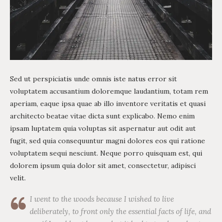
Sed ut perspiciatis unde omnis iste natus error sit
voluptatem accusantium doloremque laudantium, totam rem
aperiam, eaque ipsa quae ab illo inventore veritatis et quasi
architecto beatae vitae dicta sunt explicabo. Nemo enim
ipsam luptatem quia voluptas sit aspernatur aut odit aut
fugit, sed quia consequuntur magni dolores eos qui ratione
voluptatem sequi nesciunt. Neque porro quisquam est, qui
dolorem ipsum quia dolor sit amet, consectetur, adipisci
velit.
I went to the woods because I wished to live
deliberately, to front only the essential facts of life, and