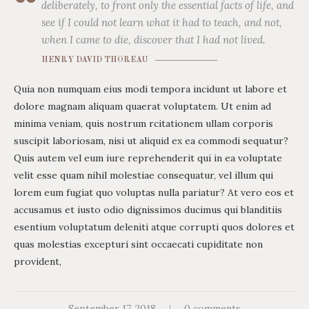
deliberately, to front only the essential facts of life, and
see if I could not learn what it had to teach, and not,
when I came to die, discover that I had not lived.
HENRY DAVID THOREAU
Quia non numquam eius modi tempora incidunt ut labore et
dolore magnam aliquam quaerat voluptatem. Ut enim ad
minima veniam, quis nostrum rcitationem ullam corporis
suscipit laboriosam, nisi ut aliquid ex ea commodi sequatur?
Quis autem vel eum iure reprehenderit qui in ea voluptate
velit esse quam nihil molestiae consequatur, vel illum qui
lorem eum fugiat quo voluptas nulla pariatur? At vero eos et
accusamus et iusto odio dignissimos ducimus qui blanditiis
esentium voluptatum deleniti atque corrupti quos dolores et
quas molestias excepturi sint occaecati cupiditate non
provident,
September 17, 2018
0 comments